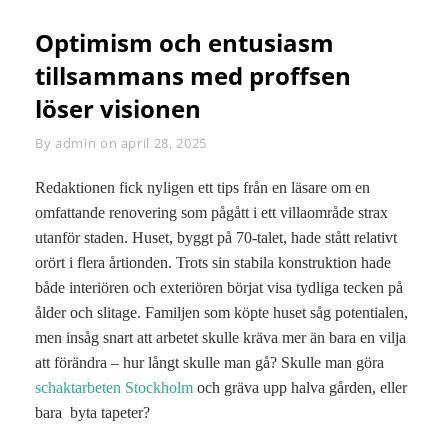
Optimism och entusiasm
tillsammans med proffsen
löser visionen
By
Byline
admin
on
april 28, 2025
Redaktionen fick nyligen ett tips från en läsare om en
omfattande renovering som pågått i ett villaområde strax
utanför staden. Huset, byggt på 70-talet, hade stått relativt
orört i flera årtionden. Trots sin stabila konstruktion hade
både interiören och exteriören börjat visa tydliga tecken på
ålder och slitage. Familjen som köpte huset såg potentialen,
men insåg snart att arbetet skulle kräva mer än bara en vilja
att förändra – hur långt skulle man gå? Skulle man göra
schaktarbeten Stockholm
och gräva upp halva gården, eller
bara byta tapeter?