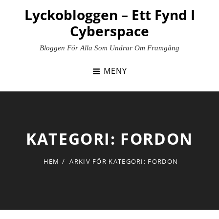
Hoppa
Lyckobloggen – Ett Fynd I
till
Cyberspace
innehåll
Bloggen För Alla Som Undrar Om Framgång
MENY
KATEGORI:
FORDON
HEM
/
ARKIV FÖR
KATEGORI:
FORDON