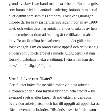
grund av slarv i samband med heta arbeten. En enda gnista
som hamnar fel kan antända isolering, brännbart material
eller damm som samlats i ett hörn. Försäkringsbolagen
införde därför krav på certifiering redan i början av 1990-
talet, och sedan dess har antalet bränder orsakade av heta
arbeten minskat dramatiskt. Idag är certifikatet ett absolut
krav för att få utföra heta arbeten – utan det gäller inte
försäkringen. Om en brand skulle uppstå och det visar sig
att den som utförde arbetet saknade giltigt certifikat kan
försäkringsbolaget neka ersättning. I värsta fall kan det
också bli rättsliga påföljder.
Vem behöver certifikatet?
Certifikatet krävs för tre olika roller vid heta arbeten.
Utföraren är den som faktiskt utför det heta arbetet – till
exempel svetsar eller kapar. Brandvakten är den som
övervakar arbetsplatsen och har till uppgift att upptäcka och
släcka eventuella bränder. Tillståndsansvarig är den som