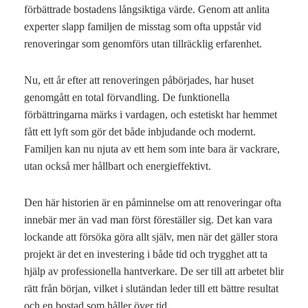
förbättrade bostadens långsiktiga värde. Genom att anlita
experter slapp familjen de misstag som ofta uppstår vid
renoveringar som genomförs utan tillräcklig erfarenhet.
Nu, ett år efter att renoveringen påbörjades, har huset
genomgått en total förvandling. De funktionella
förbättringarna märks i vardagen, och estetiskt har hemmet
fått ett lyft som gör det både inbjudande och modernt.
Familjen kan nu njuta av ett hem som inte bara är vackrare,
utan också mer hållbart och energieffektivt.
Den här historien är en påminnelse om att renoveringar ofta
innebär mer än vad man först föreställer sig. Det kan vara
lockande att försöka göra allt själv, men när det gäller stora
projekt är det en investering i både tid och trygghet att ta
hjälp av professionella hantverkare. De ser till att arbetet blir
rätt från början, vilket i slutändan leder till ett bättre resultat
och en bostad som håller över tid.