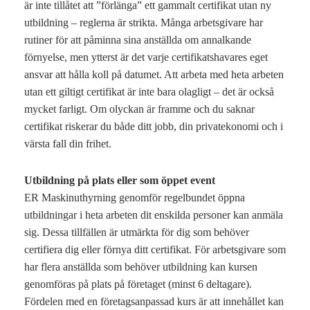
är inte tillåtet att ”förlänga” ett gammalt certifikat utan ny
utbildning – reglerna är strikta. Många arbetsgivare har
rutiner för att påminna sina anställda om annalkande
förnyelse, men ytterst är det varje certifikatshavares eget
ansvar att hålla koll på datumet. Att arbeta med heta arbeten
utan ett giltigt certifikat är inte bara olagligt – det är också
mycket farligt. Om olyckan är framme och du saknar
certifikat riskerar du både ditt jobb, din privatekonomi och i
värsta fall din frihet.
Utbildning på plats eller som öppet event
ER Maskinuthyrning genomför regelbundet öppna
utbildningar i heta arbeten dit enskilda personer kan anmäla
sig. Dessa tillfällen är utmärkta för dig som behöver
certifiera dig eller förnya ditt certifikat. För arbetsgivare som
har flera anställda som behöver utbildning kan kursen
genomföras på plats på företaget (minst 6 deltagare).
Fördelen med en företagsanpassad kurs är att innehållet kan