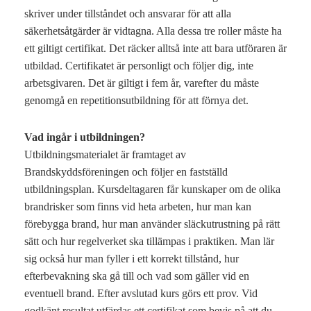
skriver under tillståndet och ansvarar för att alla
säkerhetsåtgärder är vidtagna. Alla dessa tre roller måste ha
ett giltigt certifikat. Det räcker alltså inte att bara utföraren är
utbildad. Certifikatet är personligt och följer dig, inte
arbetsgivaren. Det är giltigt i fem år, varefter du måste
genomgå en repetitionsutbildning för att förnya det.
Vad ingår i utbildningen?
Utbildningsmaterialet är framtaget av
Brandskyddsföreningen och följer en fastställd
utbildningsplan. Kursdeltagaren får kunskaper om de olika
brandrisker som finns vid heta arbeten, hur man kan
förebygga brand, hur man använder släckutrustning på rätt
sätt och hur regelverket ska tillämpas i praktiken. Man lär
sig också hur man fyller i ett korrekt tillstånd, hur
efterbevakning ska gå till och vad som gäller vid en
eventuell brand. Efter avslutad kurs görs ett prov. Vid
godkänt resultat utfärdas ett certifikat som bevis på att du