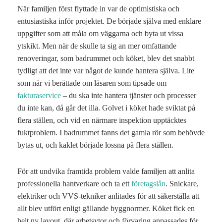
När familjen först flyttade in var de optimistiska och
entusiastiska inför projektet. De började själva med enklare
uppgifter som att måla om väggarna och byta ut vissa
ytskikt. Men när de skulle ta sig an mer omfattande
renoveringar, som badrummet och köket, blev det snabbt
tydligt att det inte var något de kunde hantera själva. Lite
som när vi berättade om läsaren som tipsade om
fakturaservice
– du ska inte hantera tjänster och processer
du inte kan, då går det illa. Golvet i köket hade sviktat på
flera ställen, och vid en närmare inspektion upptäcktes
fuktproblem. I badrummet fanns det gamla rör som behövde
bytas ut, och kaklet började lossna på flera ställen.
För att undvika framtida problem valde familjen att anlita
professionella hantverkare och ta ett
företagslån
. Snickare,
elektriker och VVS-tekniker anlitades för att säkerställa att
allt blev utfört enligt gällande byggnormer. Köket fick en
helt ny layout, där arbetsytor och förvaring anpassades för