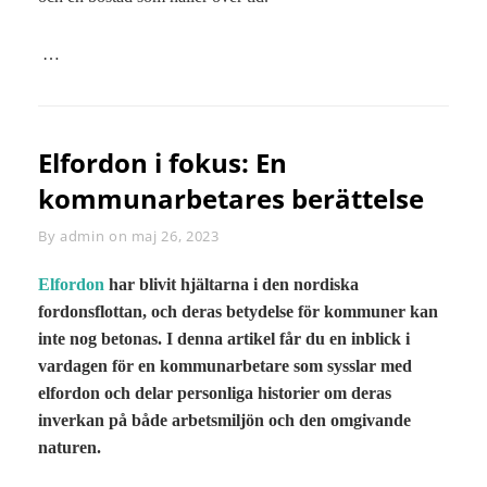
…
Elfordon i fokus: En
kommunarbetares berättelse
By
Byline
admin
on
maj 26, 2023
Elfordon
har blivit hjältarna i den nordiska
fordonsflottan, och deras betydelse för kommuner kan
inte nog betonas. I denna artikel får du en inblick i
vardagen för en kommunarbetare som sysslar med
elfordon och delar personliga historier om deras
inverkan på både arbetsmiljön och den omgivande
naturen.