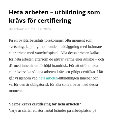
Heta arbeten – utbildning som
krävs för certifiering
By
Byline
admin
on
maj 21, 2026
På en byggarbetsplats förekommer ofta moment som
svetsning, kapning med rondell, takläggning med brännare
eller arbete med varmluftspistol. Alla dessa arbeten kallas
för heta arbeten eftersom de alstrar värme eller gnistor – och
därmed innebär en förhöjd brandrisk. För att utföra, leda
eller övervaka sådana arbeten krävs ett giltigt certifikat. Här
går vi igenom vad
heta arbeten
-utbildningen innebär och
varför den är obligatorisk för alla som arbetar med dessa
moment.
Varför krävs certifiering för heta arbeten?
Varje år startar ett stort antal bränder på arbetsplatser på