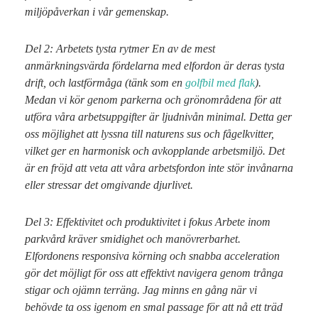
miljöpåverkan i vår gemenskap.
Del 2: Arbetets tysta rytmer En av de mest
anmärkningsvärda fördelarna med elfordon är deras tysta
drift, och lastförmåga (tänk som en
golfbil med flak
).
Medan vi kör genom parkerna och grönområdena för att
utföra våra arbetsuppgifter är ljudnivån minimal. Detta ger
oss möjlighet att lyssna till naturens sus och fågelkvitter,
vilket ger en harmonisk och avkopplande arbetsmiljö. Det
är en fröjd att veta att våra arbetsfordon inte stör invånarna
eller stressar det omgivande djurlivet.
Del 3: Effektivitet och produktivitet i fokus Arbete inom
parkvård kräver smidighet och manövrerbarhet.
Elfordonens responsiva körning och snabba acceleration
gör det möjligt för oss att effektivt navigera genom trånga
stigar och ojämn terräng. Jag minns en gång när vi
behövde ta oss igenom en smal passage för att nå ett träd