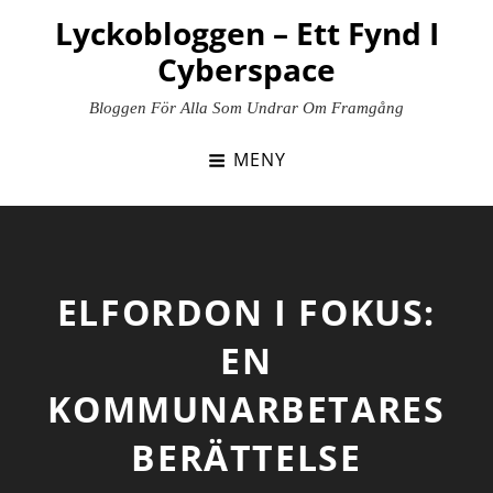
Hoppa
Lyckobloggen – Ett Fynd I
till
Cyberspace
innehåll
Bloggen För Alla Som Undrar Om Framgång
MENY
ELFORDON I FOKUS:
EN
KOMMUNARBETARES
BERÄTTELSE