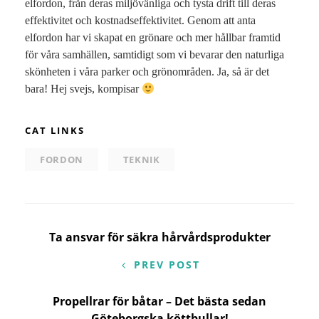
elfordon, från deras miljövänliga och tysta drift till deras
effektivitet och kostnadseffektivitet. Genom att anta
elfordon har vi skapat en grönare och mer hållbar framtid
för våra samhällen, samtidigt som vi bevarar den naturliga
skönheten i våra parker och grönområden. Ja, så är det
bara! Hej svejs, kompisar
CAT LINKS
FORDON
TEKNIK
Inläggsnavigering
Ta ansvar för säkra hårvårdsprodukter
PREV POST
Propellrar för båtar – Det bästa sedan
Göteborgska köttbullar!