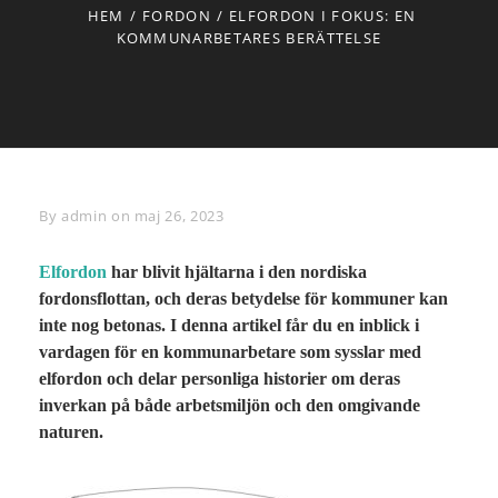
HEM
/
FORDON
/
ELFORDON I FOKUS: EN
KOMMUNARBETARES BERÄTTELSE
By
Byline
admin
on
maj 26, 2023
Elfordon
har blivit hjältarna i den nordiska
fordonsflottan, och deras betydelse för kommuner kan
inte nog betonas. I denna artikel får du en inblick i
vardagen för en kommunarbetare som sysslar med
elfordon och delar personliga historier om deras
inverkan på både arbetsmiljön och den omgivande
naturen.