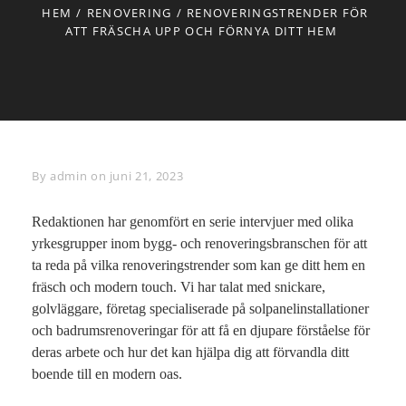
HEM
/
RENOVERING
/
RENOVERINGSTRENDER FÖR
ATT FRÄSCHA UPP OCH FÖRNYA DITT HEM
By
Byline
admin
on
juni 21, 2023
Redaktionen har genomfört en serie intervjuer med olika
yrkesgrupper inom bygg- och renoveringsbranschen för att
ta reda på vilka renoveringstrender som kan ge ditt hem en
fräsch och modern touch. Vi har talat med snickare,
golvläggare, företag specialiserade på solpanelinstallationer
och badrumsrenoveringar för att få en djupare förståelse för
deras arbete och hur det kan hjälpa dig att förvandla ditt
boende till en modern oas.