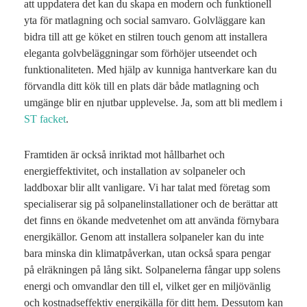
att uppdatera det kan du skapa en modern och funktionell
yta för matlagning och social samvaro. Golvläggare kan
bidra till att ge köket en stilren touch genom att installera
eleganta golvbeläggningar som förhöjer utseendet och
funktionaliteten. Med hjälp av kunniga hantverkare kan du
förvandla ditt kök till en plats där både matlagning och
umgänge blir en njutbar upplevelse. Ja, som att bli medlem i
ST facket
.
Framtiden är också inriktad mot hållbarhet och
energieffektivitet, och installation av solpaneler och
laddboxar blir allt vanligare. Vi har talat med företag som
specialiserar sig på solpanelinstallationer och de berättar att
det finns en ökande medvetenhet om att använda förnybara
energikällor. Genom att installera solpaneler kan du inte
bara minska din klimatpåverkan, utan också spara pengar
på elräkningen på lång sikt. Solpanelerna fångar upp solens
energi och omvandlar den till el, vilket ger en miljövänlig
och kostnadseffektiv energikälla för ditt hem. Dessutom kan