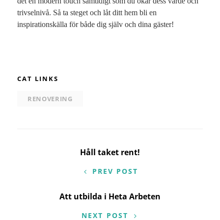
det en modern touch samtidigt som du ökar dess värde och
trivselnivå. Så ta steget och låt ditt hem bli en
inspirationskälla för både dig själv och dina gäster!
CAT LINKS
RENOVERING
Inläggsnavigering
Håll taket rent!
PREV POST
Att utbilda i Heta Arbeten
NEXT POST