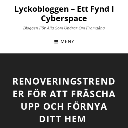
Hoppa
Lyckobloggen – Ett Fynd I
till
Cyberspace
innehåll
Bloggen För Alla Som Undrar Om Framgång
MENY
RENOVERINGSTREND
ER FÖR ATT FRÄSCHA
UPP OCH FÖRNYA
DITT HEM