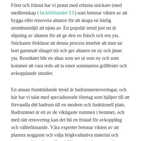
Först och främst har vi pratat med erfarna snickare (med
medlemskap i
fackförbundet ST
) som betonar vikten av att
bygga eller renovera altanen för att skapa en härlig
utomhusmiljö att njuta av. En populär trend just nu är
slipning av altanen för att ge den en fräsch och ren yta.
Snickaren förklarar att denna process innebär att man tar
bort gammalt slitaget trä och ger altanen en ny och jämn
yta. Resultatet blir en altan som ser ut som ny och som
kommer att vara redo att ta emot sommarens grillfester och
avkopplande stunder.
En annan framträdande trend är badrumsrenoveringar, och
här har vi talat med specialiserade företag som hjälper till att
förvandla ditt badrum till en modern och funktionell plats.
Badrummet är ett av de viktigaste rummen i hemmet, och
med rätt renovering kan det bli en fristad för avkoppling
och välbefinnande. Våra experter betonar vikten av att
planera noggrant och välja högkvalitativa material och