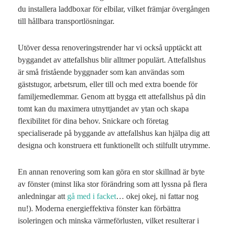
du installera laddboxar för elbilar, vilket främjar övergången
till hållbara transportlösningar.
Utöver dessa renoveringstrender har vi också upptäckt att
byggandet av attefallshus blir alltmer populärt. Attefallshus
är små fristående byggnader som kan användas som
gäststugor, arbetsrum, eller till och med extra boende för
familjemedlemmar. Genom att bygga ett attefallshus på din
tomt kan du maximera utnyttjandet av ytan och skapa
flexibilitet för dina behov. Snickare och företag
specialiserade på byggande av attefallshus kan hjälpa dig att
designa och konstruera ett funktionellt och stilfullt utrymme.
En annan renovering som kan göra en stor skillnad är byte
av fönster (minst lika stor förändring som att lyssna på flera
anledningar att
gå med i facket
… okej okej, ni fattar nog
nu!). Moderna energieffektiva fönster kan förbättra
isoleringen och minska värmeförlusten, vilket resulterar i