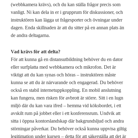
(webbkamera krävs), och du kan ställa frågor precis som
vanligt. Ni kan dela in er i grupprum för diskussioner, och
instruktören kan lägga ut frågesporter och övningar under
dagen. Enda skillnaden är att du sitter på en annan plats än
de andra deltagarna.
Vad krävs för att delta?
För att kunna gå en distansutbildning behöver du en dator
eller surfplatta med webbkamera och mikrofon. Det är
viktigt att du kan synas och höras – instruktören måste
kunna se att du är närvarande och engagerad. Du behöver
också en stabil internetuppkoppling. En mobil anslutning
kan fungera, men risken för avbrott är större. Sitt i en lugn
miljö där du kan vara ifred – hemma vid köksbordet, i ett
avskilt rum på jobbet eller i ett konferensrum. Undvik att
sitta i öppna kontorslandskap där bakgrundsljud och andra
störningar påverkar. Du behöver också kunna uppvisa giltig
legitimation under kursen – detta för att säkerställa att det är