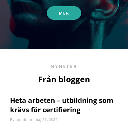
MER
LYCKOBLOGGEN
NYHETER
Från bloggen
Heta arbeten – utbildning som
krävs för certifiering
By
Byline
admin
on
maj 21, 2026