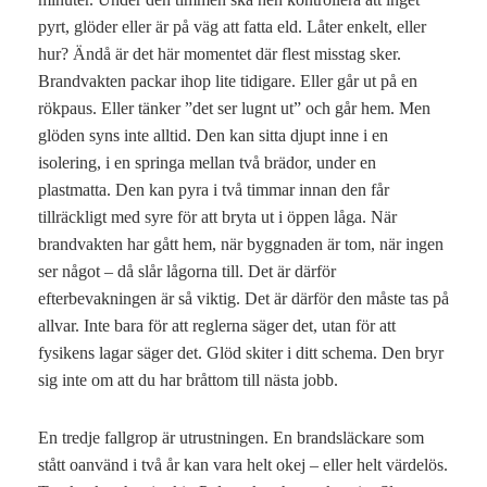
pyrt, glöder eller är på väg att fatta eld. Låter enkelt, eller
hur? Ändå är det här momentet där flest misstag sker.
Brandvakten packar ihop lite tidigare. Eller går ut på en
rökpaus. Eller tänker ”det ser lugnt ut” och går hem. Men
glöden syns inte alltid. Den kan sitta djupt inne i en
isolering, i en springa mellan två brädor, under en
plastmatta. Den kan pyra i två timmar innan den får
tillräckligt med syre för att bryta ut i öppen låga. När
brandvakten har gått hem, när byggnaden är tom, när ingen
ser något – då slår lågorna till. Det är därför
efterbevakningen är så viktig. Det är därför den måste tas på
allvar. Inte bara för att reglerna säger det, utan för att
fysikens lagar säger det. Glöd skiter i ditt schema. Den bryr
sig inte om att du har bråttom till nästa jobb.
En tredje fallgrop är utrustningen. En brandsläckare som
stått oanvänd i två år kan vara helt okej – eller helt värdelös.