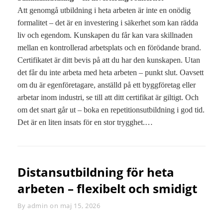
Att genomgå utbildning i heta arbeten är inte en onödig
formalitet – det är en investering i säkerhet som kan rädda
liv och egendom. Kunskapen du får kan vara skillnaden
mellan en kontrollerad arbetsplats och en förödande brand.
Certifikatet är ditt bevis på att du har den kunskapen. Utan
det får du inte arbeta med heta arbeten – punkt slut. Oavsett
om du är egenföretagare, anställd på ett byggföretag eller
arbetar inom industri, se till att ditt certifikat är giltigt. Och
om det snart går ut – boka en repetitionsutbildning i god tid.
Det är en liten insats för en stor trygghet.…
Distansutbildning för heta
arbeten – flexibelt och smidigt
By
Byline
admin
on
maj 15, 2026