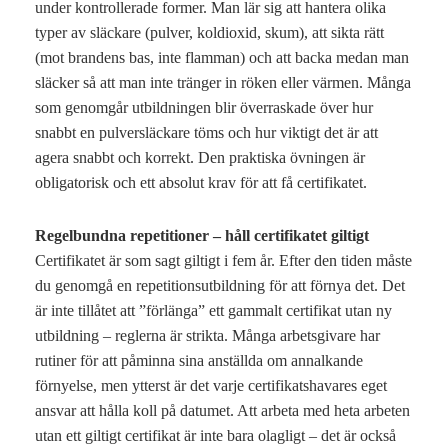
under kontrollerade former. Man lär sig att hantera olika
typer av släckare (pulver, koldioxid, skum), att sikta rätt
(mot brandens bas, inte flamman) och att backa medan man
släcker så att man inte tränger in röken eller värmen. Många
som genomgår utbildningen blir överraskade över hur
snabbt en pulversläckare töms och hur viktigt det är att
agera snabbt och korrekt. Den praktiska övningen är
obligatorisk och ett absolut krav för att få certifikatet.
Regelbundna repetitioner – håll certifikatet giltigt
Certifikatet är som sagt giltigt i fem år. Efter den tiden måste
du genomgå en repetitionsutbildning för att förnya det. Det
är inte tillåtet att ”förlänga” ett gammalt certifikat utan ny
utbildning – reglerna är strikta. Många arbetsgivare har
rutiner för att påminna sina anställda om annalkande
förnyelse, men ytterst är det varje certifikatshavares eget
ansvar att hålla koll på datumet. Att arbeta med heta arbeten
utan ett giltigt certifikat är inte bara olagligt – det är också