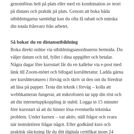
genomföras helt på plats eller med en kombination av teori
på distans och praktik på plats. Genom att boka båda
utbildningarna samtidigt kan du ofta få rabatt och minska
din totala frånvaro från arbetet.
Så bokar du en distansutbildning
Boka direkt online via utbildningsanordnarens hemsida. Du
väljer datum och tid, fyller i dina uppgifter och betalar.
Några dagar före kursstart får du en kallelse via e-post med
länk till Zoom-mötet och bifogad kurslitteratur. Ladda gärna
ner kurslitteraturen i förväg och skriv ut den om du föredrar
att läsa på papper. Testa din teknik i förväg – kolla att
webbkameran fungerar, att mikrofonen tar upp din röst och
att din internetuppkoppling är stabil. Logga in 15 minuter
före kursstart så att du hinner lösa eventuella tekniska
problem. Under kursen – var aktiv, ställ frågor och svara
när instruktören frågar något. Efter godkänd kurs och
praktisk släckning får du ditt digitala certifikat inom 24