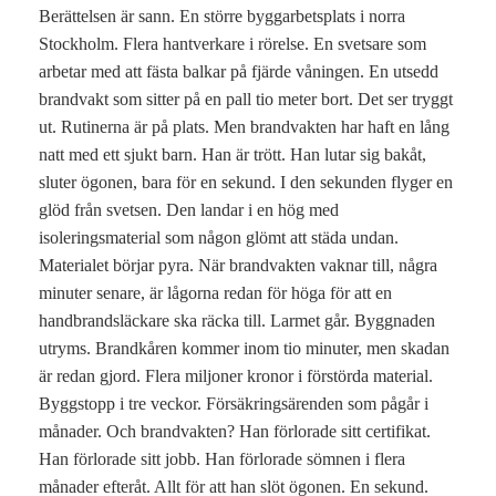
Berättelsen är sann. En större byggarbetsplats i norra
Stockholm. Flera hantverkare i rörelse. En svetsare som
arbetar med att fästa balkar på fjärde våningen. En utsedd
brandvakt som sitter på en pall tio meter bort. Det ser tryggt
ut. Rutinerna är på plats. Men brandvakten har haft en lång
natt med ett sjukt barn. Han är trött. Han lutar sig bakåt,
sluter ögonen, bara för en sekund. I den sekunden flyger en
glöd från svetsen. Den landar i en hög med
isoleringsmaterial som någon glömt att städa undan.
Materialet börjar pyra. När brandvakten vaknar till, några
minuter senare, är lågorna redan för höga för att en
handbrandsläckare ska räcka till. Larmet går. Byggnaden
utryms. Brandkåren kommer inom tio minuter, men skadan
är redan gjord. Flera miljoner kronor i förstörda material.
Byggstopp i tre veckor. Försäkringsärenden som pågår i
månader. Och brandvakten? Han förlorade sitt certifikat.
Han förlorade sitt jobb. Han förlorade sömnen i flera
månader efteråt. Allt för att han slöt ögonen. En sekund.