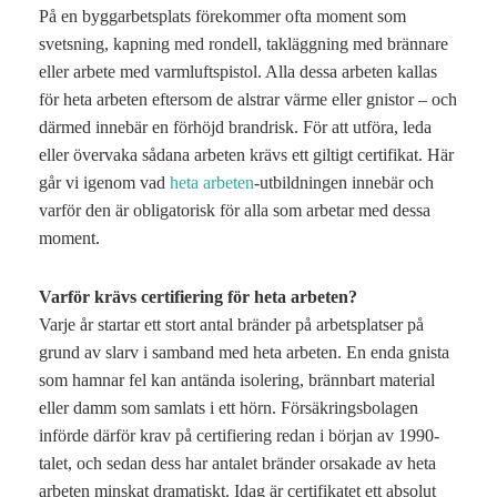
På en byggarbetsplats förekommer ofta moment som
svetsning, kapning med rondell, takläggning med brännare
eller arbete med varmluftspistol. Alla dessa arbeten kallas
för heta arbeten eftersom de alstrar värme eller gnistor – och
därmed innebär en förhöjd brandrisk. För att utföra, leda
eller övervaka sådana arbeten krävs ett giltigt certifikat. Här
går vi igenom vad
heta arbeten
-utbildningen innebär och
varför den är obligatorisk för alla som arbetar med dessa
moment.
Varför krävs certifiering för heta arbeten?
Varje år startar ett stort antal bränder på arbetsplatser på
grund av slarv i samband med heta arbeten. En enda gnista
som hamnar fel kan antända isolering, brännbart material
eller damm som samlats i ett hörn. Försäkringsbolagen
införde därför krav på certifiering redan i början av 1990-
talet, och sedan dess har antalet bränder orsakade av heta
arbeten minskat dramatiskt. Idag är certifikatet ett absolut