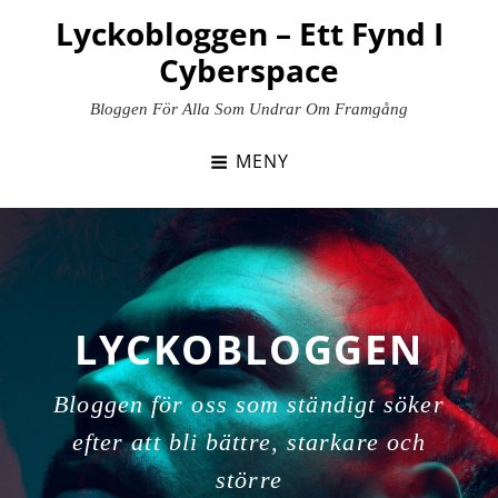
Hoppa
Lyckobloggen – Ett Fynd I
till
Cyberspace
innehåll
Bloggen För Alla Som Undrar Om Framgång
MENY
LYCKOBLOGGEN
Bloggen för oss som ständigt söker
efter att bli bättre, starkare och
större