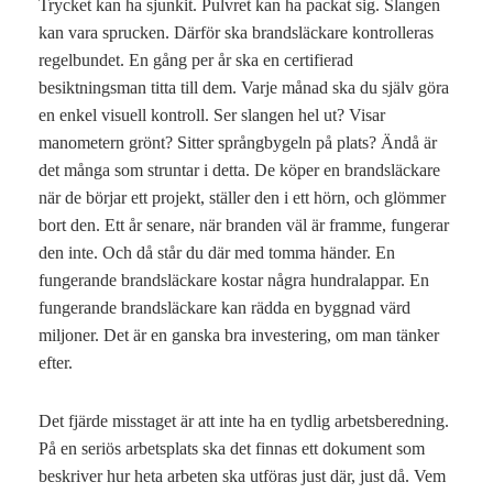
Trycket kan ha sjunkit. Pulvret kan ha packat sig. Slangen
kan vara sprucken. Därför ska brandsläckare kontrolleras
regelbundet. En gång per år ska en certifierad
besiktningsman titta till dem. Varje månad ska du själv göra
en enkel visuell kontroll. Ser slangen hel ut? Visar
manometern grönt? Sitter språngbygeln på plats? Ändå är
det många som struntar i detta. De köper en brandsläckare
när de börjar ett projekt, ställer den i ett hörn, och glömmer
bort den. Ett år senare, när branden väl är framme, fungerar
den inte. Och då står du där med tomma händer. En
fungerande brandsläckare kostar några hundralappar. En
fungerande brandsläckare kan rädda en byggnad värd
miljoner. Det är en ganska bra investering, om man tänker
efter.
Det fjärde misstaget är att inte ha en tydlig arbetsberedning.
På en seriös arbetsplats ska det finnas ett dokument som
beskriver hur heta arbeten ska utföras just där, just då. Vem