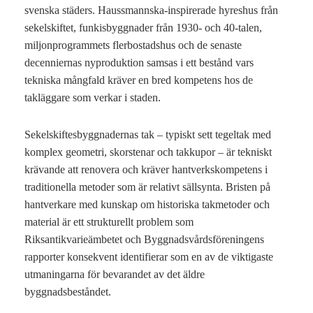
svenska städers. Haussmannska-inspirerade hyreshus från
sekelskiftet, funkisbyggnader från 1930- och 40-talen,
miljonprogrammets flerbostadshus och de senaste
decenniernas nyproduktion samsas i ett bestånd vars
tekniska mångfald kräver en bred kompetens hos de
takläggare som verkar i staden.
Sekelskiftesbyggnadernas tak – typiskt sett tegeltak med
komplex geometri, skorstenar och takkupor – är tekniskt
krävande att renovera och kräver hantverkskompetens i
traditionella metoder som är relativt sällsynta. Bristen på
hantverkare med kunskap om historiska takmetoder och
material är ett strukturellt problem som
Riksantikvarieämbetet och Byggnadsvårdsföreningens
rapporter konsekvent identifierar som en av de viktigaste
utmaningarna för bevarandet av det äldre
byggnadsbeståndet.