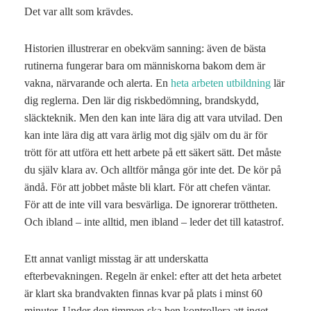
Det var allt som krävdes.
Historien illustrerar en obekväm sanning: även de bästa
rutinerna fungerar bara om människorna bakom dem är
vakna, närvarande och alerta. En
heta arbeten utbildning
lär
dig reglerna. Den lär dig riskbedömning, brandskydd,
släckteknik. Men den kan inte lära dig att vara utvilad. Den
kan inte lära dig att vara ärlig mot dig själv om du är för
trött för att utföra ett hett arbete på ett säkert sätt. Det måste
du själv klara av. Och alltför många gör inte det. De kör på
ändå. För att jobbet måste bli klart. För att chefen väntar.
För att de inte vill vara besvärliga. De ignorerar tröttheten.
Och ibland – inte alltid, men ibland – leder det till katastrof.
Ett annat vanligt misstag är att underskatta
efterbevakningen. Regeln är enkel: efter att det heta arbetet
är klart ska brandvakten finnas kvar på plats i minst 60
minuter. Under den timmen ska hen kontrollera att inget