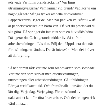
gör vad? Var finns brandsläckarna? Var finns
utrymningsvägarna? Vem larmar vid brand? Vad gör vi om
något går fel? Många tycker att detta är överdrivet.
Pappersexercis, säger de. Men när paniken väl slår till – då
är pappersexercisen din bästa vän. Då vet du precis vad du
ska göra. Då springer du inte runt som en huvudlös höna.
Då agerar du. Och agerande räddar liv. Så ta fram
arbetsberedningen. Läs den. Följ den. Uppdatera den när
förutsättningarna ändras. Det är inte svårt. Men det kräver
att du bryr dig.
Så här är mitt råd: var inte som brandvakten som somnade.
Var inte den som slarvar med efterbevakningen,
utrustningen eller arbetsberedningen. Gå utbildningen.
Förnya certifikatet i tid. Och framför allt – använd det du
lärt dig. Varje dag. Varje gång. För en sekund av
oaktsamhet kan förstöra år av arbete. Och det är ingen risk
värd att ta.…