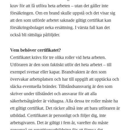
krav för att få utföra heta arbeten – utan det gäller inte
försäkringen. Om en brand skulle uppstå och det visar sig
att den som utförde arbetet saknade giltigt certifikat kan
försäkringsbolaget neka ersättning. I värsta fall kan det
också bli rättsliga påföljder.
Vem behöver certifikatet?
Certifikatet krävs för tre olika roller vid heta arbeten.
Utföraren är den som faktiskt utför det heta arbetet – till
exempel svetsar eller kapar. Brandvakten är den som
övervakar arbetsplatsen och har till uppgift att upptäcka och
släcka eventuella bränder. Tillståndsansvarig är den som
skriver under tillståndet och ansvarar för att alla
säkerhetsåtgärder är vidtagna. Alla dessa tre roller måste ha
ett giltigt certifikat. Det räcker alltså inte att bara utföraren är
utbildad. Certifikatet är personligt och följer dig, inte
arbetsgivaren. Det är giltigt i fem år, varefter du måste
genomgå en repetitionsutbildning för att förnya det.