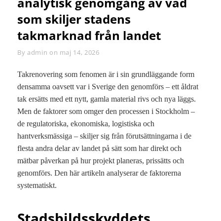
analytisk genomgång av vad
som skiljer stadens
takmarknad från landet
By
Byline
admin
on
maj 14, 2026
Takrenovering som fenomen är i sin grundläggande form
densamma oavsett var i Sverige den genomförs – ett åldrat
tak ersätts med ett nytt, gamla material rivs och nya läggs.
Men de faktorer som omger den processen i Stockholm –
de regulatoriska, ekonomiska, logistiska och
hantverksmässiga – skiljer sig från förutsättningarna i de
flesta andra delar av landet på sätt som har direkt och
mätbar påverkan på hur projekt planeras, prissätts och
genomförs. Den här artikeln analyserar de faktorerna
systematiskt.
Stadsbildsskyddets